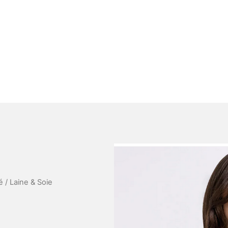
é
/ Laine & Soie