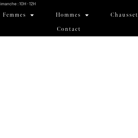
imanche : 10H - 12H
Col roulé
Femmes
Hommes
Chausset
Laine & Soie
Contact