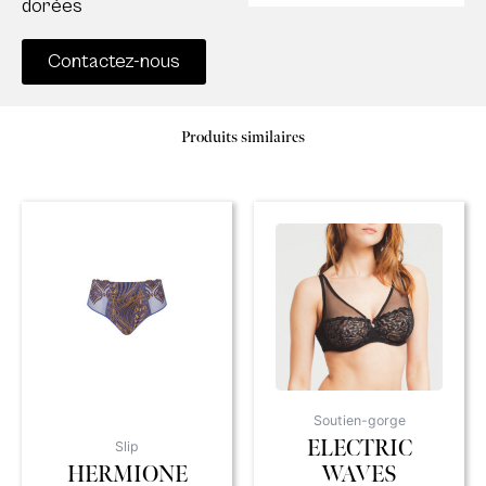
dorées
Contactez-nous
Produits similaires
Soutien-gorge
ELECTRIC
Slip
HERMIONE
WAVES