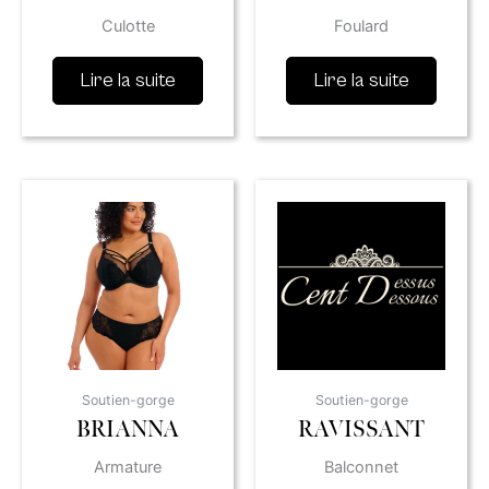
Culotte
Foulard
Lire la suite
Lire la suite
Soutien-gorge
Soutien-gorge
BRIANNA
RAVISSANT
Armature
Balconnet