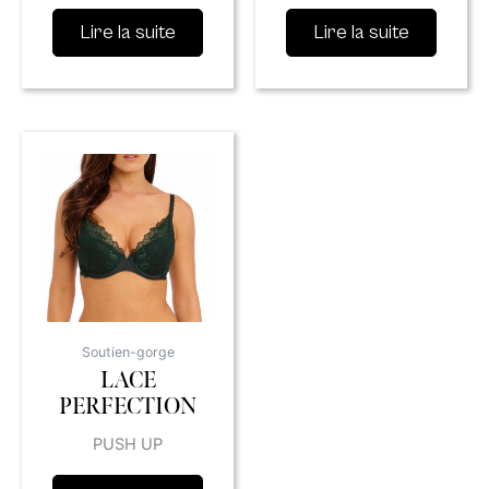
Lire la suite
Lire la suite
Soutien-gorge
LACE
PERFECTION
PUSH UP