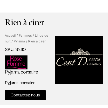
Rien à cirer
Accueil
/
Femmes
/
Linge de
nuit
/
Pyjama
/ Rien à cirer
SKU: 31d10
Pyjama corsaire
Pyjama corsaire
Contactez-nous