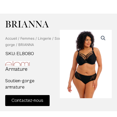
BRIANNA
Accueil
/
Femmes
/
Lingerie
/
Soutien-
gorge
/ BRIANNA
SKU: EL8080
Armature
Soutien-gorge
armature
Contactez-nous