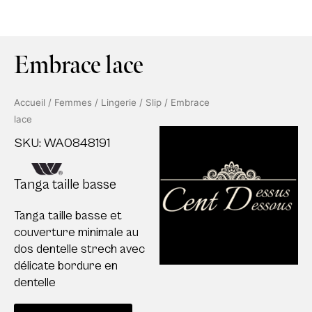
Embrace lace
Accueil
/
Femmes
/
Lingerie
/
Slip
/ Embrace
lace
SKU: WA0848191
Tanga taille basse
Tanga taille basse et
couverture minimale au
dos dentelle strech avec
délicate bordure en
dentelle