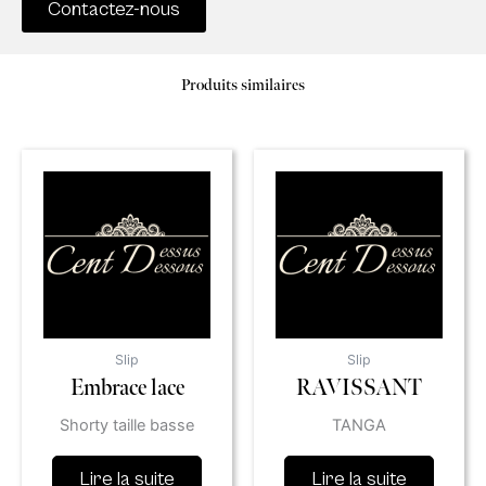
Contactez-nous
Produits similaires
Slip
Slip
Embrace lace
RAVISSANT
Shorty taille basse
TANGA
Lire la suite
Lire la suite