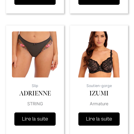
Slip
Soutien-gorge
ADRIENNE
IZUMI
STRING
Armature
Lire la suite
Lire la suite