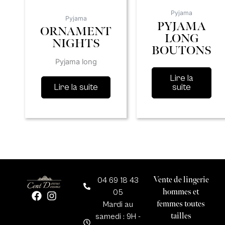
Pyjama
Pyjama
PYJAMA
ORNAMENT
LONG
NIGHTS
BOUTONS
Pyjama long
Lire la
Lire la suite
suite
Vente de lingerie
04 69 18 43
hommes et
05
F
I
femmes toutes
a
n
Mardi au
c
s
tailles
samedi : 9H -