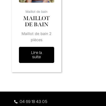
Maillot de bain
MAILLOT
DE BAIN
Maillot de bain 2
pièces
Lire la
suite
04 69 18 43 05