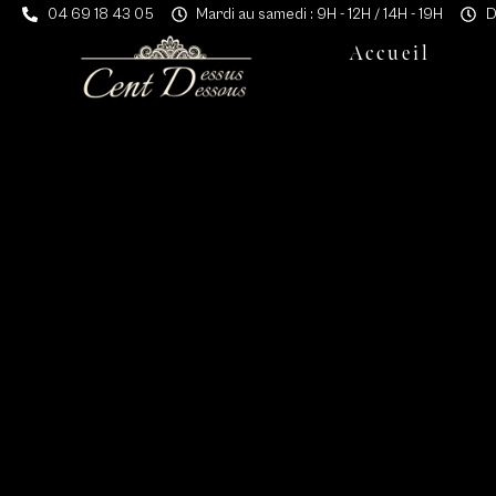
Aller
04 69 18 43 05
Mardi au samedi : 9H - 12H / 14H - 19H
D
au
Accueil
contenu