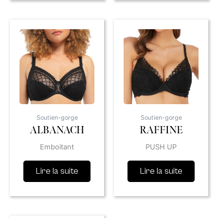
Soutien-gorge
Soutien-gorge
ALBANACH
RAFFINE
Emboitant
PUSH UP
Lire la suite
Lire la suite