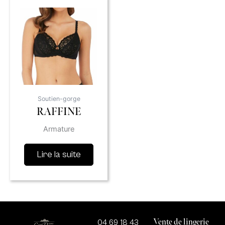
Soutien-gorge
RAFFINE
Armature
Lire la suite
Vente de lingerie
04 69 18 43