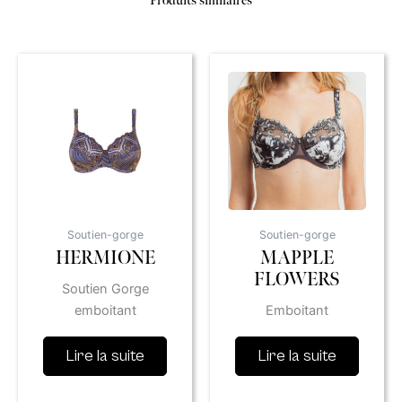
Produits similaires
Soutien-gorge
Soutien-gorge
HERMIONE
MAPPLE
FLOWERS
Soutien Gorge
emboitant
Emboitant
Lire la suite
Lire la suite