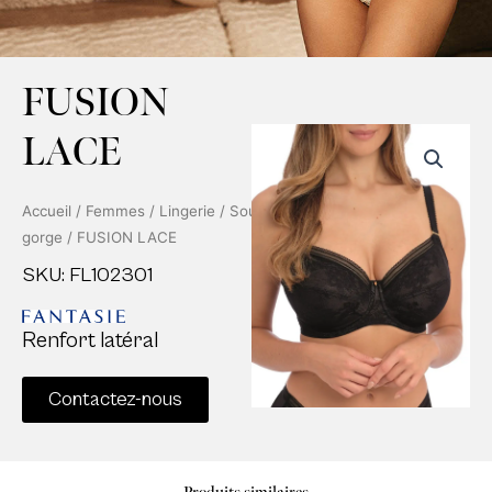
FUSION
LACE
Accueil
/
Femmes
/
Lingerie
/
Soutien-
gorge
/ FUSION LACE
SKU: FL102301
Renfort latéral
Contactez-nous