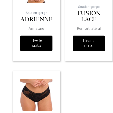
Soutien-gorge
FUSION
Soutien-gorge
ADRIENNE
LACE
Armature
Renfort latéral
Lire la
Lire la
suite
suite