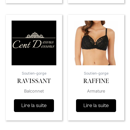
Soutien-gorge
Soutien-gorge
RAVISSANT
RAFFINE
Balconnet
Armature
Lire la suite
Lire la suite