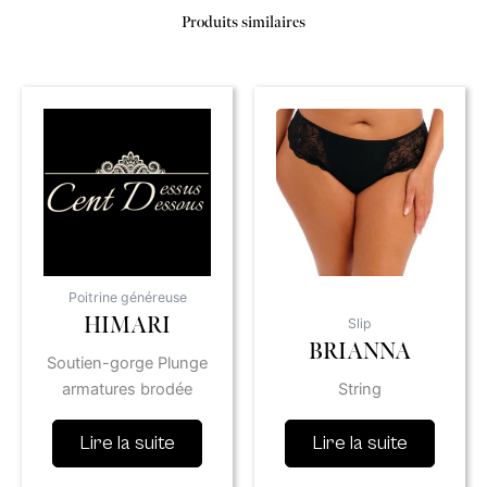
Produits similaires
Poitrine généreuse
HIMARI
Slip
BRIANNA
Soutien-gorge Plunge
armatures brodée
String
Lire la suite
Lire la suite