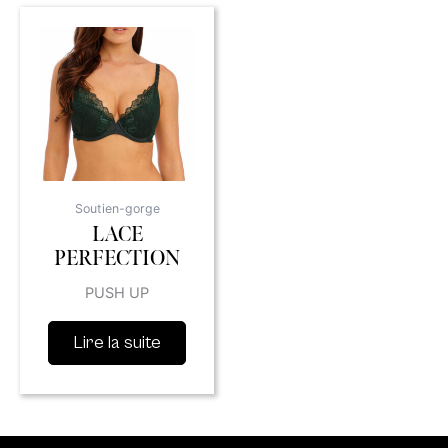
Soutien-gorge
LACE
PERFECTION
PUSH UP
Lire la suite