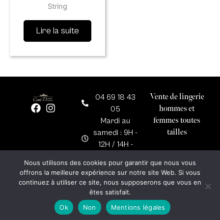
String
Lire la suite
Vente de lingerie
04 69 18 43
F
I
hommes et
05
a
n
femmes toutes
Mardi au
c
s
tailles
samedi : 9H -
e
t
12H / 14H -
b
a
o
g
19H
Nous utilisons des cookies pour garantir que nous vous
o
r
Dimanche :
offrons la meilleure expérience sur notre site Web. Si vous
k
a
10H - 12H
continuez à utiliser ce site, nous supposerons que vous en
m
êtes satisfait.
Ok
Non
Mentions légales
Mentions légales
Plan du site