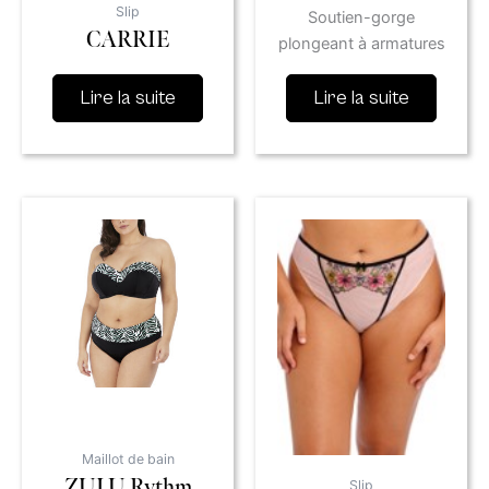
Slip
Soutien-gorge
CARRIE
plongeant à armatures
Lire la suite
Lire la suite
Maillot de bain
ZULU Rythm
Slip